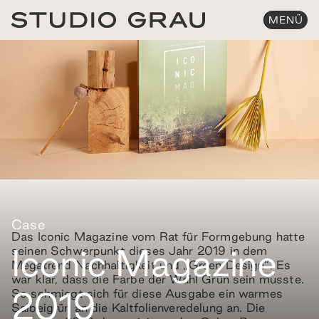
MENÜ
Case
Das Iconic Magazine vom Rat für Formgebung hatte
Iconic Magazine
seinen Schwerpunkt dieses Jahr 2019 in dem
Megatrend Nachhaltigkeit und „Green Design“. Es
war klar, dass die Farbe der Wahl Grün sein musste.
2019
So schmiegt sich für diese Ausgabe ein warmes
Salbeigrün an die Kaltfolienveredelung an. Die