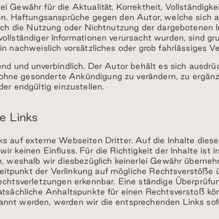
i Gewähr für die Aktualität, Korrektheit, Vollständigkei
nen. Haftungsansprüche gegen den Autor, welche sich a
durch die Nutzung oder Nichtnutzung der dargebotenen 
vollständiger Informationen verursacht wurden, sind gr
in nachweislich vorsätzliches oder grob fahrlässiges Ve
nd und unverbindlich. Der Autor behält es sich ausdrück
hne gesonderte Ankündigung zu verändern, zu ergänze
der endgültig einzustellen.
e Links
s auf externe Webseiten Dritter. Auf die Inhalte dieser
ir keinen Einfluss. Für die Richtigkeit der Inhalte ist 
ch, weshalb wir diesbezüglich keinerlei Gewähr überne
itpunkt der Verlinkung auf mögliche Rechtsverstöße ü
echtsverletzungen erkennbar. Eine ständige Überprüfun
atsächliche Anhaltspunkte für einen Rechtsverstoß könn
nnt werden, werden wir die entsprechenden Links sofo